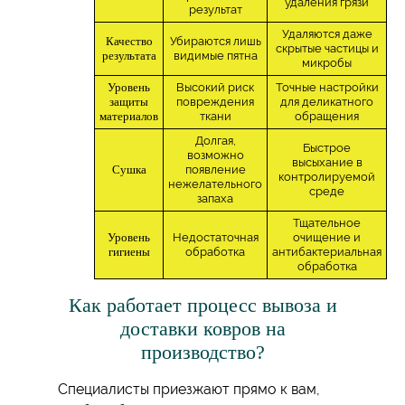
удаления грязи
результат
Удаляются даже
Качество
Убираются лишь
скрытые частицы и
результата
видимые пятна
микробы
Уровень
Высокий риск
Точные настройки
защиты
повреждения
для деликатного
материалов
ткани
обращения
Долгая,
Быстрое
возможно
высыхание в
Сушка
появление
контролируемой
нежелательного
среде
запаха
Тщательное
Уровень
Недостаточная
очищение и
гигиены
обработка
антибактериальная
обработка
Как работает процесс вывоза и
доставки ковров на
производство?
Специалисты приезжают прямо к вам,