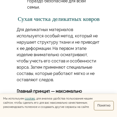
гораздо безопаснее для всей
семьи.
Сухая чистка деликатных ковров
Для деликатных материалов
используется особый метод, который не
нарушает структуру ткани и не приводит
к ее деформации. На первом этапе
изделие внимательно осматривают,
чтобы учесть его состав и особенности
ворса. Затем применяют специальные
составы, которые работают мягко и не
оставляют следов.
Главный принцип — максимально
бережный уход, позволяющий сохранить
Мы используем
cookies
, для анализа удобства пользования нашим
сайтом, чтобы сделать его для вас максимально качественным,
не только внешний вид, но и структуру
Понятно
рекомендовать полезное и создавать другие сервисы на сайте.
изделия.
Эта технология особенно важна
для ковров из шелка, вискозы или других