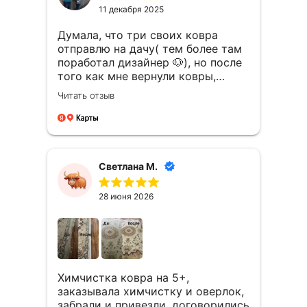
и процветания вашей
11 декабря 2025
фирме.Спасибо!!!
Думала, что три своих ковра
отправлю на дачу( тем более там
поработал дизайнер 🐶), но после
того как мне вернули ковры,
которые стали как новые, рука не
Читать отзыв
поднялась это сделать😁. Хочу
выразить благодарность всему
коллективу « Чистый быт».
Администраторы, водители,
ребята ,которые выгребают грязь
Светлана М.
с вековых ковров. Вы молодцы 👏!
Так держать!
28 июня 2026
Химчистка ковра на 5+,
заказывала химчистку и оверлок,
забрали и привезли, договорились