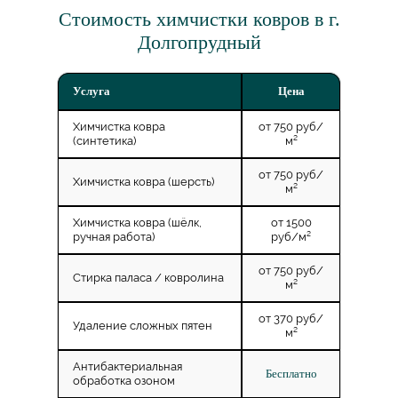
Стоимость химчистки ковров в г.
Долгопрудный
Услуга
Цена
Химчистка ковра
от 750 руб/
(синтетика)
м²
от 750 руб/
Химчистка ковра (шерсть)
м²
Химчистка ковра (шёлк,
от 1500
ручная работа)
руб/м²
от 750 руб/
Стирка паласа / ковролина
м²
от 370 руб/
Удаление сложных пятен
м²
Антибактериальная
Бесплатно
обработка озоном