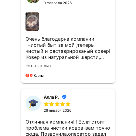
9 февраля 2026
Очень благодарна компании
"Чистый быт"за мой ,теперь
чистый и реставрированый ковер!
Ковер из натуральной шерсти,
еще советских времен,очень
Читать отзыв
качественный,но "поживший".
Требовалась чистка и
реставрация кромки ковра.
Связались со мной очень быстро.
Оценили по размеру ,по фото
Алла Р.
степень загрязнения и озвучили
цену услуг. Все оказалось весьма
26 января 2026
доступно. Забрали через день и
вернули через 11 дней. Очень
Отличная компания!!! Если стоит
хорошо почистили и
проблема чистки ковра-вам точно
замечательно раставрировали
сюда. Позвонила,оператор задал
край. Ковер обрел новую жизнь.