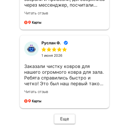
через мессенджер, посчитали
стоимость, оплата после чистки
Читать отзыв
Ковров, довольна результатом
ооочень, спасибо огромное
Руслан Ф.
1 июня 2026
Заказали чистку ковров для
нашего огромного ковра для зала.
Ребята справились быстро и
четко! Это был наш первый такой
опыт и мы остались довольны,
Читать отзыв
спасибо!
Еще