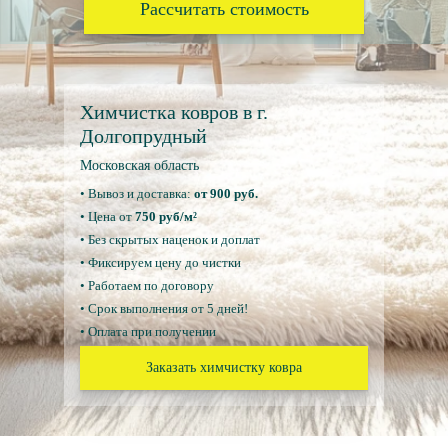
Рассчитать стоимость
Химчистка ковров в г.
Долгопрудный
Московская область
• Вывоз и доставка:
от 900 руб.
• Цена от
750 руб/м²
• Без скрытых наценок и доплат
• Фиксируем цену до чистки
• Работаем по договору
• Срок выполнения от 5 дней!
• Оплата при получении
Заказать химчистку ковра