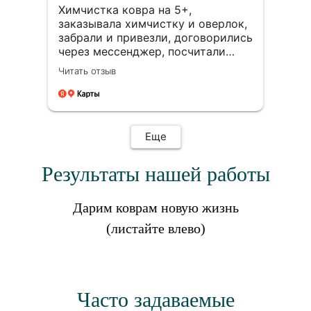
Химчистка ковра на 5+,
заказывала химчистку и оверлок,
забрали и привезли, договорились
через мессенджер, посчитали
стоимость, оплата после чистки
Читать отзыв
Ковров, довольна результатом
ооочень, спасибо огромное
Еще
Результаты нашей работы
Дарим коврам новую жизнь
(листайте влево)
Часто задаваемые