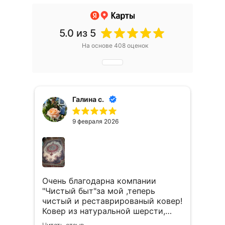
5.0
из 5
На основе 408 оценок
Галина с.
9 февраля 2026
Очень благодарна компании
"Чистый быт"за мой ,теперь
чистый и реставрированый ковер!
Ковер из натуральной шерсти,
еще советских времен,очень