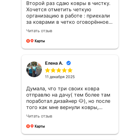
Второй раз сдаю ковры в чистку.
позвонили. Точно по времени
Хочется отметить четкую
привезли. Когда развернули
организацию в работе : приехали
ковёр(он был хорошо
за коврами в четко оговорённое
упакован),по комнате разлился
время, почистили ковры даже за
запах чистоты и свежести(в
Читать отзыв
более короткий срок. Ковры очень
подарок обработали
чистые , выглядят , как новые.
озоном),никакого запаха химии!!!
Очень довольна этой фирмой.
Ковёр идеально чистый!!!
Благодарю за отличную работу
Благодарю Вас за такую отличную
ваших сотрудников , желаю
работу!!! Спасибо вам за
Елена А.
успехов и процветанию фирме
ответственность,оперативность,доброжелат
Чистый быт. Вы молодцы.
и процветания вашей
11 декабря 2025
фирме.Спасибо!!!
Думала, что три своих ковра
отправлю на дачу( тем более там
поработал дизайнер 🐶), но после
того как мне вернули ковры,
которые стали как новые, рука не
Читать отзыв
поднялась это сделать😁. Хочу
выразить благодарность всему
коллективу « Чистый быт».
Администраторы, водители,