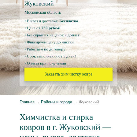
Жуковский
Московская область
• Вывоз и доставка:
Бесплатно
• Цена от
750 руб/м²
• Без скрытых наценок и доплат
• Фиксируем цену до чистки
• Работаем по договору
• Срок выполнения от 5 дней!
• Оплата при получении
Заказать химчистку ковра
Главная
→
Районы и города
→
Жуковский
Химчистка и стирка
ковров в г. Жуковский —