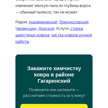
извлекает мелкую пыль из глубины ворса
— обычный пылесос так не может.
Рядом:
Академический
,
Ломоносовский
,
Черёмушки
,
Донской
. Услуги:
стирка
шерстяных ковров
,
чистка ковров ручной
работы
.
Закажите химчистку
ковра в районе
Гагаринский
Позвоните или напишите —
рассчитаем стоимость за 5 минут