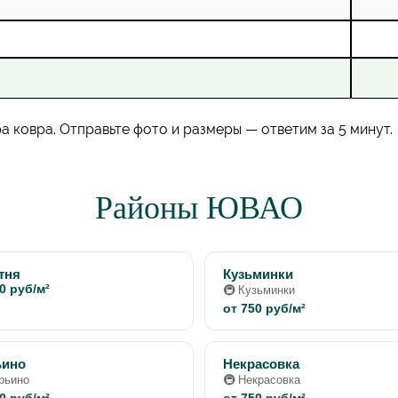
 ковра. Отправьте фото и размеры — ответим за 5 минут.
Районы ЮВАО
тня
Кузьминки
0 руб/м²
🚇 Кузьминки
от 750 руб/м²
ьино
Некрасовка
рьино
🚇 Некрасовка