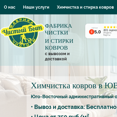
О нас
Наши услуги
Химчистка и стирка ковров
ФАБРИКА
РЕЙТИНГ
401 оцено
ЧИСТКИ
5.0
Яндекс
Карты
И СТИРКИ
КОВРОВ
с вывозом и
доставкой
Химчистка ковров в 
Юго-Восточный административный о
• Вывоз и доставка:
Бесплатно
• Цена от
750 руб/м²