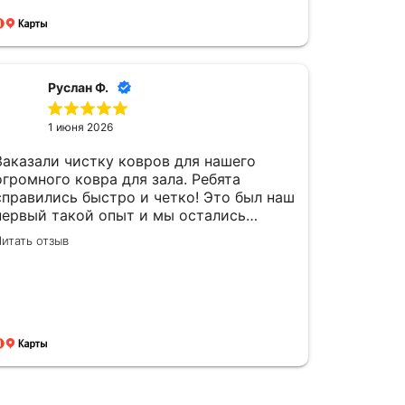
процветанию фирме Чистый быт. Вы
молодцы.
Руслан Ф.
1 июня 2026
Заказали чистку ковров для нашего
огромного ковра для зала. Ребята
справились быстро и четко! Это был наш
ность.Удачи
первый такой опыт и мы остались
довольны, спасибо!
итать отзыв