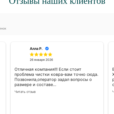
Отзывы наших клиентов
енок
Алла Р.
26 января 2026
Отличная компания!!! Если стоит
проблема чистки ковра-вам точно сюда.
Позвонила,оператор задал вопросы о
размере и составе
ковра,предварительно назвал цену.Затем
Читать отзыв
Ч
я отправила фото,цена -не изменилась.
Определились с датой и
временем.Утром позвонили и уточнили
ещё раз. За 30 минут позвонил
с