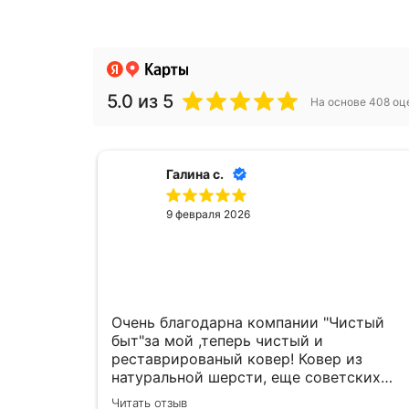
5.0
из 5
На основе 408 оц
Галина с.
9 февраля 2026
Очень благодарна компании "Чистый
быт"за мой ,теперь чистый и
реставрированый ковер! Ковер из
натуральной шерсти, еще советских
времен,очень качественный,но
Читать отзыв