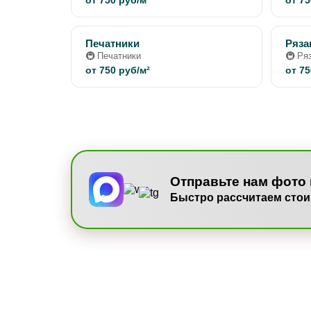
от 750 руб/м²
от 75
Печатники
Ряза
🚇 Печатники
🚇 Ря
от 750 руб/м²
от 75
Отправьте нам фото 
Быстро рассчитаем стои