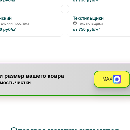
0 руб/м²
от 750 руб/м²
нский
Текстильщики
занский проспект
🚇 Текстильщики
0 руб/м²
от 750 руб/м²
и размер вашего ковра
MAX
мость чистки