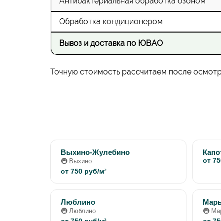
Антибактериальная обработка озоном
Обработка кондиционером
Вывоз и доставка по ЮВАО
Точную стоимость рассчитаем после осмотра
Выхино-Жулебино
Капо
от 75
🚇 Выхино
от 750 руб/м²
Люблино
Мар
🚇 Люблино
🚇 Ма