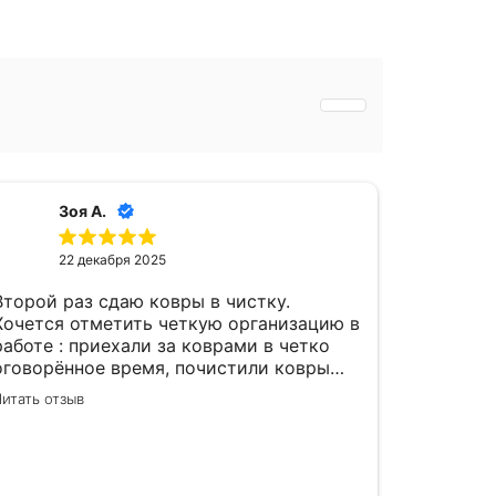
Зоя А.
22 декабря 2025
Второй раз сдаю ковры в чистку.
Хочется отметить четкую организацию в
работе : приехали за коврами в четко
оговорённое время, почистили ковры
даже за более короткий срок. Ковры
итать отзыв
очень чистые , выглядят , как новые.
Очень довольна этой фирмой.
Благодарю за отличную работу ваших
отрудников , желаю успехов и