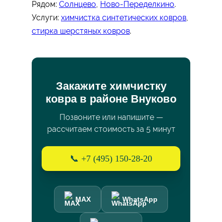
Рядом:
Солнцево
,
Ново-Переделкино
.
Услуги:
химчистка синтетических ковров
,
стирка шерстяных ковров
.
Закажите химчистку
ковра в районе Внуково
Позвоните или напишите —
рассчитаем стоимость за 5 минут
📞 +7 (495) 150-28-20
MAX
WhatsApp