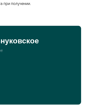
та при получении.
Внуковское
ут