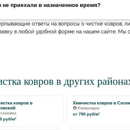
м не приехали в назначенное время?
ерпывающие ответы на вопросы о чистке ковров, л
аявку в любой удобной форме на нашем сайте. Мы 
стка ковров в других район
истка ковров в
Химчистка ковров в Сосе
овский
🚇 Коммунарка
ссказовка
от 790 руб/м²
0 руб/м²