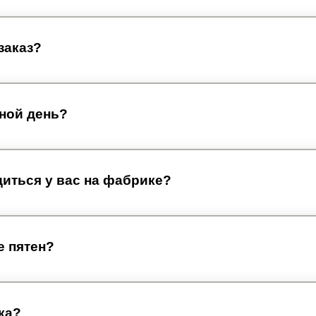
заказ?
дной день?
диться у вас на фабрике?
е пятен?
ка?