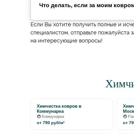
Что делать, если за моим ковро
Если Вы хотите получить полные и исч
специалистом, отправьте пожалуйста з
на интересующие вопросы!
Химчи
Химчистка ковров в
Химч
Коммунарка
Моск
🚇 Коммунарка
🚇 Ра
от 790 руб/м²
от 79