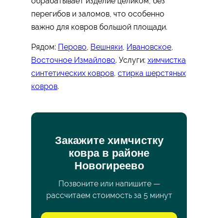
обрабатывает изделие целиком, без
перегибов и заломов, что особенно
важно для ковров большой площади.
Рядом:
Перово
,
Вешняки
,
Ивановское
,
Восточное Измайлово
. Услуги:
химчистка
синтетических ковров
,
стирка шерстяных
ковров
.
Закажите химчистку
ковра в районе
Новогиреево
Позвоните или напишите —
рассчитаем стоимость за 5 минут