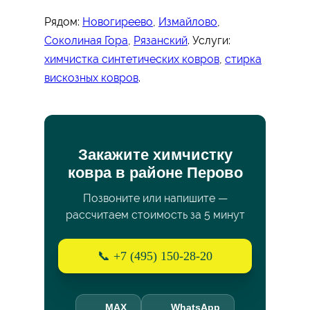
Рядом:
Новогиреево
,
Измайлово
,
Соколиная Гора
,
Рязанский
. Услуги:
химчистка синтетических ковров
,
стирка
вискозных ковров
.
Закажите химчистку
ковра в районе Перово
Позвоните или напишите —
рассчитаем стоимость за 5 минут
📞 +7 (495) 150-28-20
MAX
WhatsApp