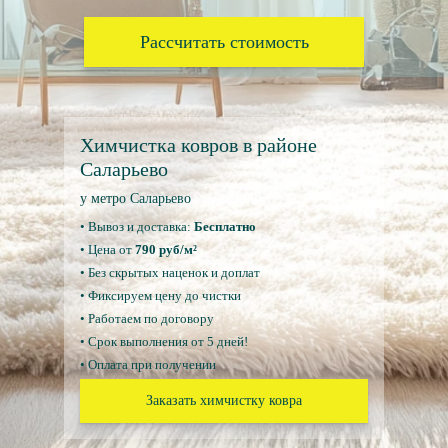
Рассчитать стоимость
Химчистка ковров в районе
Саларьево
у метро Саларьево
• Вывоз и доставка:
Бесплатно
• Цена от
790 руб/м²
• Без скрытых наценок и доплат
• Фиксируем цену до чистки
• Работаем по договору
• Срок выполнения от 5 дней!
• Оплата при получении
Заказать химчистку ковра