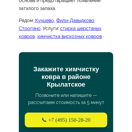
основы и предотвращает появление
затхлого запаха.
Рядом:
Кунцево
,
Фили-Давыдково
,
Строгино
. Услуги:
стирка шерстяных
ковров
,
химчистка вискозных ковров
.
Закажите химчистку
ковра в районе
Крылатское
Позвоните или напишите —
рассчитаем стоимость за 5 минут
📞 +7 (495) 150-28-20