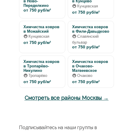
в Ново-
в Кунцево
Переделкино
🚇 Кунцевская
от 750 руб/м²
от 750 руб/м²
Химчистка ковров
Химчистка ковров
в Можайский
в Фили-Давыдково
🚇 Кунцевская
🚇 Славянский
от 750 руб/м²
бульвар
от 750 руб/м²
Химчистка ковров
Химчистка ковров
в Тропарёво-
в Очаково-
Никулино
Матвеевское
🚇 Тропарёво
🚇 Очаково
от 750 руб/м²
от 750 руб/м²
Смотреть все районы Москвы →
Подписывайтесь на наши группы в